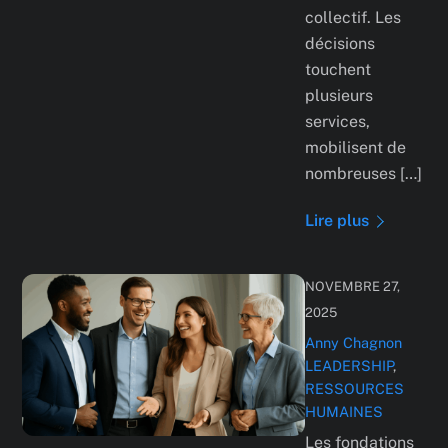
collectif. Les
décisions
touchent
plusieurs
services,
mobilisent de
nombreuses […]
Lire plus
NOVEMBRE 27,
2025
Anny Chagnon
LEADERSHIP
,
RESSOURCES
HUMAINES
Les fondations