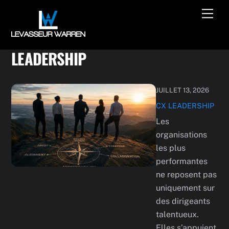
Skip
Men
to
content
LEADERSHIP
JUILLET 13, 2026
CX
LEADERSHIP
Les
organisations
les plus
performantes
ne reposent pas
uniquement sur
des dirigeants
talentueux.
Elles s’appuient