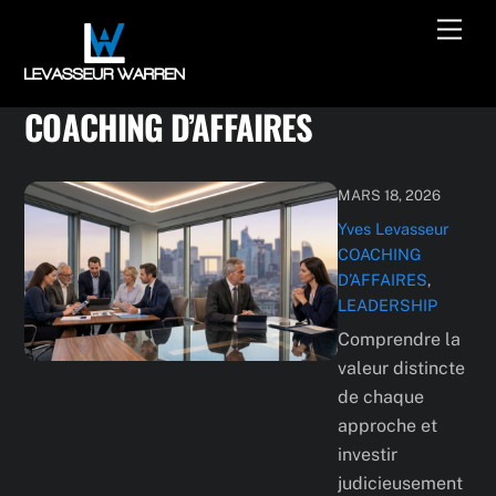
Skip
Men
to
content
COACHING D’AFFAIRES
MARS 18, 2026
Yves Levasseur
COACHING
D’AFFAIRES
,
LEADERSHIP
Comprendre la
valeur distincte
de chaque
approche et
investir
judicieusement