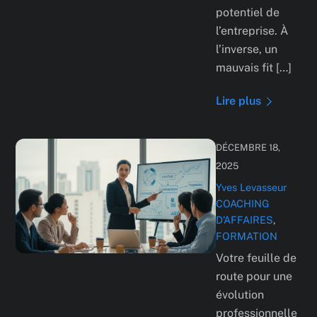
potentiel de
l’entreprise. À
l’inverse, un
mauvais fit […]
Lire plus
DÉCEMBRE 18,
2025
Yves Levasseur
COACHING
D’AFFAIRES
,
FORMATION
Votre feuille de
route pour une
évolution
professionnelle