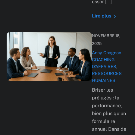
essor […]
Lire plus
NOVEMBRE 18,
2025
Anny Chagnon
COACHING
D’AFFAIRES
,
RESSOURCES
HUMAINES
Briser les
préjugés : la
performance,
bien plus qu’un
formulaire
annuel Dans de