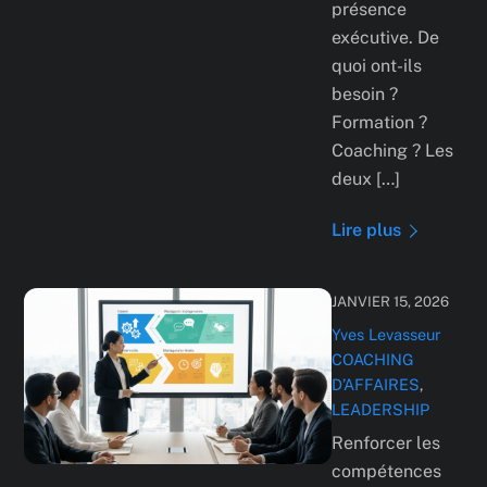
présence
exécutive. De
quoi ont-ils
besoin ?
Formation ?
Coaching ? Les
deux […]
Lire plus
JANVIER 15, 2026
Yves Levasseur
COACHING
D’AFFAIRES
,
LEADERSHIP
Renforcer les
compétences