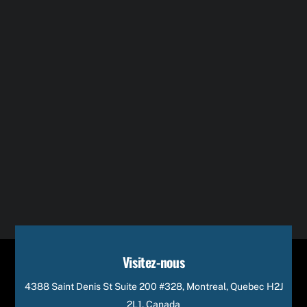
Visitez-nous
4388 Saint Denis St Suite 200 #328, Montreal, Quebec H2J
2L1, Canada