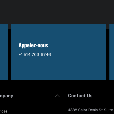
Appelez-nous
+1 514-703-6746
Back
mpany
Contact Us
To
Top
4388 Saint Denis St Suite
ices