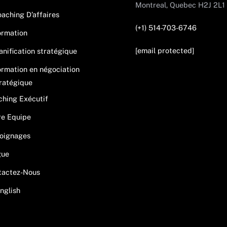
Montreal, Quebec H2J 2L1
aching D’affaires
(+1) 514-703-6746
ormation
[email protected]
anification stratégique
rmation en négociation
ratégique
hing Exécutif
re Equipe
oignages
gue
tactez-Nous
nglish