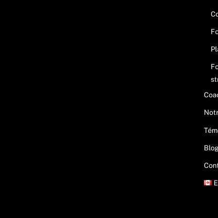
Co
F
Pl
Fo
st
Coac
Not
Tém
Blo
Con
E