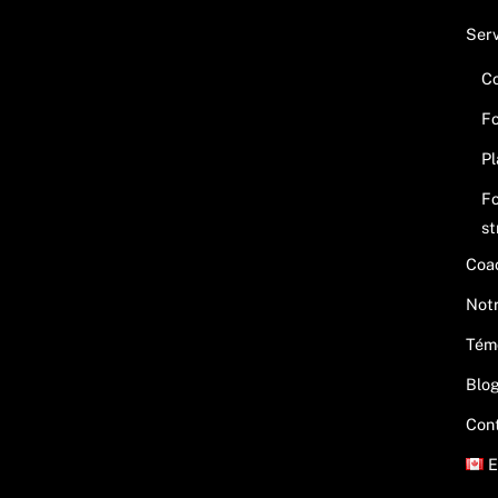
Serv
Co
F
Pl
Fo
st
Coac
Not
Tém
Blo
Con
E