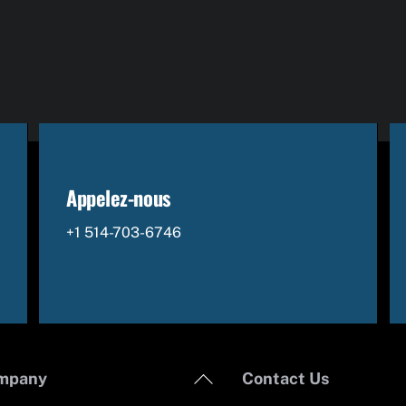
Appelez-nous
+1 514-703-6746
Back
mpany
Contact Us
To