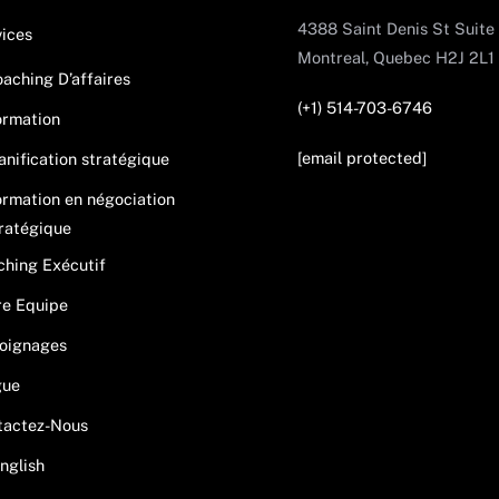
Top
4388 Saint Denis St Suite
ices
Montreal, Quebec H2J 2L1
aching D’affaires
(+1) 514-703-6746
ormation
[email protected]
anification stratégique
rmation en négociation
ratégique
hing Exécutif
re Equipe
oignages
gue
tactez-Nous
nglish